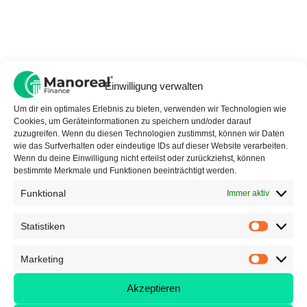
❌
Handyversicherung:
Meist teuer und mit vielen
Ausschlüssen – im Schadensfall lohnt sich oft eine
Eigenreparatur mehr.
❌
Reisegepäckversicherung:
Wird in vielen Fällen
bereits von der
Hausratversicherung oder Kreditkarte
Einwilligung verwalten
abgedeckt.
Um dir ein optimales Erlebnis zu bieten, verwenden wir Technologien wie
❌
Glasbruchversicherung:
Nur sinnvoll für Haushalte
Cookies, um Geräteinformationen zu speichern und/oder darauf
mit teuren Glasflächen oder Wintergärten.
zuzugreifen. Wenn du diesen Technologien zustimmst, können wir Daten
wie das Surfverhalten oder eindeutige IDs auf dieser Website verarbeiten.
Wenn du deine Einwilligung nicht erteilst oder zurückziehst, können
Fazit: Was wirklich zählt
bestimmte Merkmale und Funktionen beeinträchtigt werden.
Jeder sollte sich die
Frage stellen, welche Risiken
Funktional
Immer aktiv
existenzbedrohend wären
– und genau
diese
absichern
. Private Haftpflicht, Berufsunfähigkeit und
Statistiken
Krankenversicherung gehören auf jede Prioritätenliste.
Der Rest hängt von individuellen Bedürfnissen und der
persönlichen Lebenssituation ab.
Marketing
💡
Tipp:
Versicherungsverträge regelmäßig überprüfen!
Akzeptieren
Was vor 10 Jahren sinnvoll war, ist es heute vielleicht
nicht mehr.