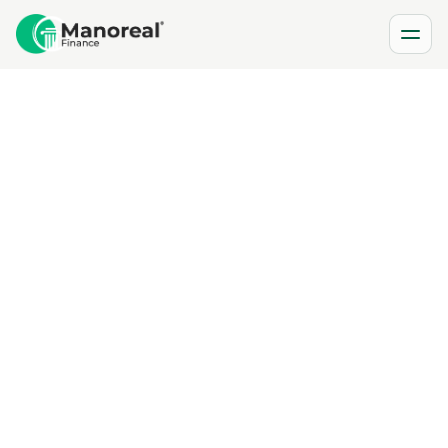
Versicherungen sind wie ein Sicherheitsnetz im Leben
– doch nicht jede Police ist tatsächlich notwendig.
Während einige Versicherungen unverzichtbar sind, gibt
es auch zahlreiche Angebote, die eher für die
Versicherungsgesellschaft als für den Kunden rentabel
sind. Doch welche Versicherungen braucht man wirklich?
1. Unverzichtbare Versicherungen: Die Must-
haves
Private Haftpflichtversicherung – Ein Muss für jeden!
Ein kleines Missgeschick kann schnell teuer werden: Ein
umgestoßenes Glas Wein auf dem teuren Teppich des
Nachbarn oder ein versehentlicher Schaden an einem
Mietobjekt – die
private Haftpflichtversicherung schützt
vor existenzbedrohenden Kosten
.