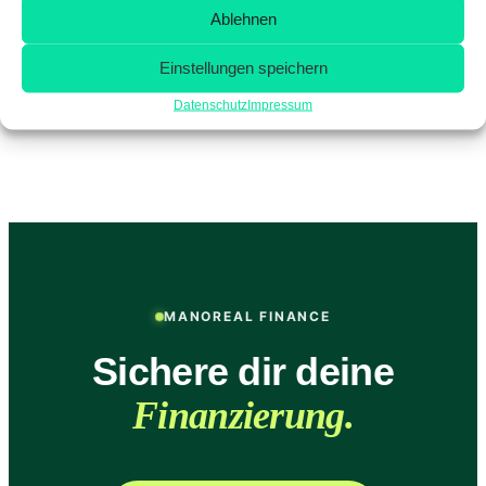
Ablehnen
Möchtest du eine Beratung zu den richtigen
Einstellungen speichern
Versicherungen für deine Lebenssituation?
Kontaktiere uns für eine individuelle Analyse!
Datenschutz
Impressum
📌
Falls du Anpassungen möchtest (z. B. spezifisch
auf Baufinanzierung oder Immobilienbezogen), sag
mir Bescheid!
MANOREAL FINANCE
Sichere dir deine
Finanzierung.