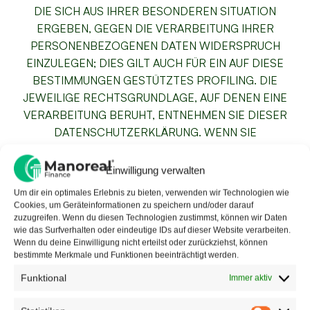
DIE SICH AUS IHRER BESONDEREN SITUATION
ERGEBEN, GEGEN DIE VERARBEITUNG IHRER
PERSONENBEZOGENEN DATEN WIDERSPRUCH
EINZULEGEN; DIES GILT AUCH FÜR EIN AUF DIESE
BESTIMMUNGEN GESTÜTZTES PROFILING. DIE
JEWEILIGE RECHTSGRUNDLAGE, AUF DENEN EINE
VERARBEITUNG BERUHT, ENTNEHMEN SIE DIESER
DATENSCHUTZERKLÄRUNG. WENN SIE
WIDERSPRUCH EINLEGEN, WERDEN WIR IHRE
BETROFFENEN PERSONENBEZOGENEN DATEN NICHT
Einwilligung verwalten
MEHR VERARBEITEN, ES SEI DENN, WIR KÖNNEN
Um dir ein optimales Erlebnis zu bieten, verwenden wir Technologien wie
ZWINGENDE SCHUTZWÜRDIGE GRÜNDE FÜR DIE
Cookies, um Geräteinformationen zu speichern und/oder darauf
VERARBEITUNG NACHWEISEN, DIE IHRE INTERESSEN,
zuzugreifen. Wenn du diesen Technologien zustimmst, können wir Daten
wie das Surfverhalten oder eindeutige IDs auf dieser Website verarbeiten.
RECHTE UND FREIHEITEN ÜBERWIEGEN ODER DIE
Wenn du deine Einwilligung nicht erteilst oder zurückziehst, können
VERARBEITUNG DIENT DER GELTENDMACHUNG,
bestimmte Merkmale und Funktionen beeinträchtigt werden.
AUSÜBUNG ODER VERTEIDIGUNG VON
Funktional
Immer aktiv
RECHTSANSPRÜCHEN (WIDERSPRUCH NACH ART. 21
ABS. 1 DSGVO).